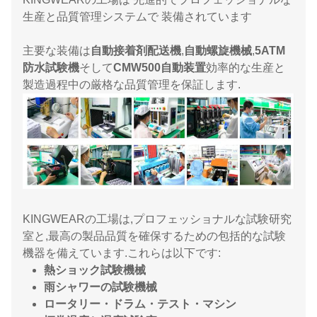
生産と品質管理システムで 装備されています
主要な装備は
自動接着剤配送機
,
自動螺旋機械
,
5ATM
防水試験機
そして
CMW500自動装置
効率的な生産と
製造過程中の厳格な品質管理を保証します.
KINGWEARの工場は,プロフェッショナルな試験研究
室と,最高の製品品質を確保するための包括的な試験
機器を備えています.これらは以下です:
熱ショック試験機械
雨シャワーの試験機械
ロータリー・ドラム・テスト・マシン