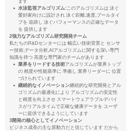
ます
水泳監視アルゴリズム:
このアルゴリズムは 泳ぐ
愛好家向けに設計され 泳ぐ距離,速度,プールタイ
プを 追跡し 泳ぐパフォーマンスの正確なデータ
を 提供します
2強力なアルゴリズム研究開発チーム
私たちのR&Dセンターには 幅広い技術背景と センサ
ー技術,データ分析,AIアルゴリズムに関する深い専門
知識を持つ 高度な専門家のチームがあります
業界をリードする技術
アルゴリズムが業界トップ
の 精度や性能基準に 準拠し 業界リーダーに 位置
づけられています
継続的なイノベーション
継続的な研究開発とアル
ゴリズムの最適化により アルゴリズムの安定性
と精度を向上させ スマートウェアラブルデバイ
スがリアルタイムで正確な健康データを ユーザ
ーに提供できるようにしています
3開発の核心としてイノベーション
ビジネス成長の主な原動力だと信じています だから