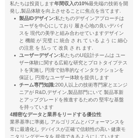
私たちは投資します
年間収入の10%
最先端の技術を開
発し,製品体験を向上させることに焦点を当てます.
製品IDデザイン:
私たちのデザインアプローチは
ユーザを中心にしており 履き心地の良いデバイ
スを 現代の美学と組み合わせていますデザイン
と 機能 が 完璧 に 統合 さ れ て いる よう に 細心
の注意 を 払っ て 改良 さ れ ます.
ユーザーデザイン:
私たちのUI設計チームは ユー
ザー体験に関する広範な研究とプロトタイプテス
トを実施し 円滑で効率的なインタラクションを
保証し 円滑なユーザー体験を提供します
チーム専門知識:
200人以上の技術専門家とエンジ
ニアが R&D,デザイン,製品部門にいて 製品革新
とアップグレードを推進するための 堅牢な基盤
を持っています
4精密なデータと業界をリードする優位性
業界基準に準拠し アルゴリズムとパフォーマンスを
常に最適化し デバイスが正確で信頼性の高い 健康モ
ニタリングデータを 提供できるようにしています