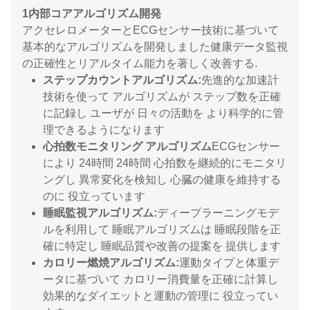
1内部コアアルゴリズム開発
アクセレロメーターとECGセンサー技術に基づいて
基本的なアルゴリズムを開発しました健康データ監視
の正確性とリアルタイム能力を著しく改善する.
ステップカウントアルゴリズム:
先進的な加速計
技術を使って アルゴリズムが ステップ数を正確
に記録し ユーザが 日々の活動を より科学的に管
理できるようになります
心拍数モニタリング アルゴリズム
ECGセンサー
により 24時間 24時間 心拍数を継続的にモニタリ
ングし 異常変化を検知し 心臓の健康を維持する
のに 役立っています
睡眠監視アルゴリズム:
ディープラーニングモデ
ルを利用して 睡眠アルゴリズムは 睡眠段階を正
確に特定し 睡眠品質や改善の提案を 提供します
カロリー燃焼アルゴリズム:
運動タイプと体重デ
ータに基づいて カロリー消費量を正確に計算し
効果的なダイエットと運動の管理に 役立ってい