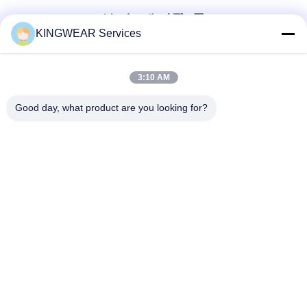
ソーシャル メディア
KINGWEAR Services
迅速な連絡
3:10 AM
テレ
Good day, what product are you looking for?
86-0755-2357-6886
メール
services@king-world.cn
住所
41階,Aビル,長華デジタルイノベーションセンター,ミンタン
道路328号,深?? 北鉄駅コミュニティ,明志通り,深?? 市長華
区
プライバシーポリシー規約
|
地図