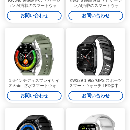
KW348 睡眠追跡,ナビゲーシ
KW348 睡眠追跡,ナビゲーシ
ョン,AI搭載のスマートウォッ
ョン,AI搭載のスマートウォッ
チ 5ATM 防水評価とメディア
チ 5ATM 防水評価とメディア
お問い合わせ
お問い合わせ
ストレージ
ストレージ
1.6インチディスプレイサイ
KW329 1.952"GPS スポーツ
ズ 5atm 防水スマートウォッ
スマートウォッチ LED懐中電
チ オプション6軸センサー
灯 オフライン マップ AI アシ
お問い合わせ
お問い合わせ
スタント