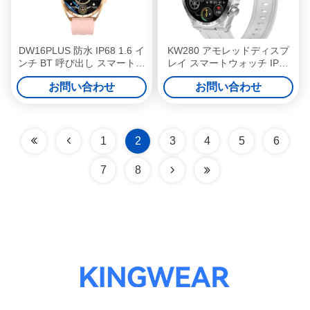
DW16PLUS 防水 IP68 1.6 イ
KW280 アモレッドディスプ
ンチ BT 呼び出し スマートウ
レイ スマートウォッチ IP68
ォッチ
スポーツ ヘルス スマートウ
お問い合わせ
お問い合わせ
ォッチ 音楽収蔵
1
2
3
4
5
6
7
8