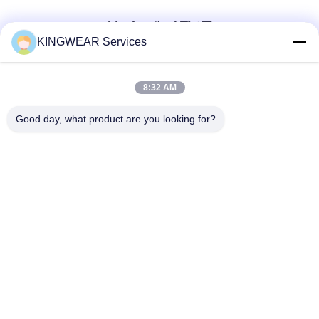
ソーシャル メディア
KINGWEAR Services
迅速な連絡
8:32 AM
テレ
Good day, what product are you looking for?
86-0755-2357-6886
メール
services@king-world.cn
住所
41階,Aビル,長華デジタルイノベーションセンター,ミンタン
道路328号,深?? 北鉄駅コミュニティ,明志通り,深?? 市長華
区
プライバシーポリシー規約
|
地図