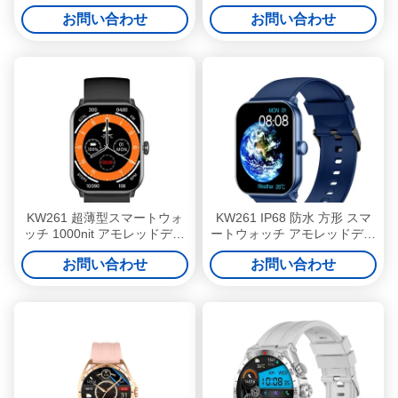
インチ 丸いスクリーン スマ
ッチ 2.01 インチ 黒丸型 スマ
お問い合わせ
お問い合わせ
ートウォッチ
ートウォッチ
KW261 超薄型スマートウォ
KW261 IP68 防水 方形 スマ
ッチ 1000nit アモレッドディ
ートウォッチ アモレッドディ
スプレイ Bluetooth 通信付き
スプレイとコール
お問い合わせ
お問い合わせ
スマートウォッチ