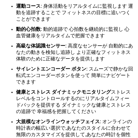
運動コース
: 身体活動をリアルタイムに監視します 運
動を追跡することで フィットネスの目標に追いつく
ことができます
動的心拍数
: 動的追跡で 心拍数を継続的に監視し 心
血管健康をリアルタイムで把握できます
高級な体認識センサー
: 高度なセンサーが 自動的にあ
なたの動きを検知し追跡し より正確なフィットネス
体験のために正確なデータを提供します
サイレントエンコーダー ボタン
: スムーズで静かな回
転式エンコーダーボタンを使って 簡単にナビゲート
できます
健康とストレス ダイナミックモニタリング
ストレス
レベルをコントロールするのにリアルタイムフィー
ドバックを提供する ダイナミックな健康とストレス
の追跡で 幸福感を把握してください
大規模なオンラインウォッチフェイス
: オンラインの
時計表の幅広い選択で,あなたのスタイルに合わせて
無限のカスタマイズを提供して,あなたの時計を個性