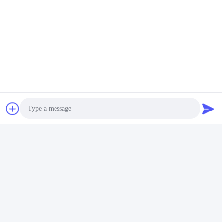
健康なスポーツスマートウォッチ
安価 な スマート ウォッチ
関連製品
Photo
Video Call
Audio Call
KW311A 2.01" スマートウォ
KW105PROM 安価 スマート