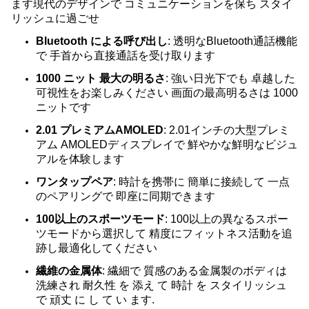
ます現代のデザインで コミュニケーションを保ち スタイ
リッシュに過ごせ
Bluetooth による呼び出し
: 透明なBluetooth通話機能
で 手首から直接通話を受け取ります
1000 ニット 最大の明るさ
: 強い日光下でも 卓越した
可視性をお楽しみください 画面の最高明るさは 1000
ニットです
2.01 プレミアムAMOLED
: 2.01インチの大型プレミ
アム AMOLEDディスプレイで 鮮やかな鮮明なビジュ
アルを体験します
ワンタップペア
: 時計を携帯に 簡単に接続して 一点
のペアリングで 即座に同期できます
100以上のスポーツモード
: 100以上の異なるスポー
ツモードから選択して 精度にフィットネス活動を追
跡し最適化してください
繊維の金属体
: 繊細で 質感のある金属製のボディは
洗練され 耐久性 を 添え て 時計 を スタイリッシュ
で 頑丈 に し て い ます.