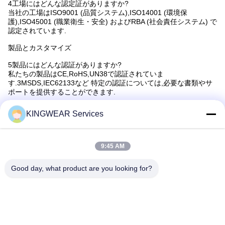
4工場にはどんな認定証がありますか?
当社の工場はISO9001 (品質システム),ISO14001 (環境保
護),ISO45001 (職業衛生・安全) およびRBA (社会責任システム) で
認定されています.
製品とカスタマイズ
5製品にはどんな認証がありますか?
私たちの製品はCE,RoHS,UN38で認証されていま
す.3MSDS,IEC62133など 特定の認証については,必要な書類やサ
ポートを提供することができます.
6パーソナライゼーションの種類は?
KINGWEAR Services
腕時計のバックやブックルに包装,シルクプリント,レーザーロゴ,
オン/オフロゴのカスタマイズもサポートしています.
7私のデザインを製造したり OEM したりできますか?
9:45 AM
デザインのハードウェアとソフトウェアの要件に依存します. テク
ノロジーのチームは評価します. オーダーメイドデザインには高い
Good day, what product are you looking for?
開発コスト,より長いタイムライン,高いMOQが必要です..
タグ:
スマートウォッチ