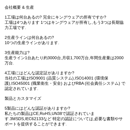
会社概要 & 生産
1工場は何台あるの? 完全にキングウェアの所有ですか?
工場は4つあります 1つはキングウェアが所有し,もう3つは長期協
力工場です.
2生産ラインは何台あるの?
10つの生産ラインがあります.
3生産能力は?
生産ライン1台あたり約3000台,月収1,700万台,年間生産量は2000
万台.
4工場にはどんな認定証がありますか?
当社の工場はISO9001 (品質システム),ISO14001 (環境保
護),ISO45001 (職業衛生・安全) およびRBA (社会責任システム) で
認定されています.
製品とカスタマイズ
5製品にはどんな認証がありますか?
私たちの製品はCE,RoHS,UN38で認証されていま
す.3MSDS,IEC62133など 特定の認証については,必要な書類やサ
ポートを提供することができます.