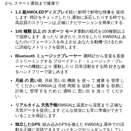
から スマート通知まで健康で.
1.2 超AMOLEDディスプレイ
鋭い,鮮明で鮮明な映像を 提供
します. 時計をチェックしたり,通知に反応したりする時でも,
高品質のスクリーンは,正確にナビゲーションを簡単にする.
100 種類 以上 の スポーツ モード
運動の様式を100種類以上
で追跡します. 走ったり,泳ぎたり,ヨガをしたり,KW60Aは,あ
なたのパフォーマンスを向上させ,あなたを動機づけるため
に詳細なメトリックを提供します..
Bluetooth ミュージックプレーヤー
: 腕時計から音楽を直接
ストリーミングする ブロードテッド・ミュージック・プレ
ーヤーの機能により 運動したり 日常活動をする間 好きな曲
をハンドフリーで楽しめます
月経 の 思い出
: 月経 思い出 機能 を 使っ て 健康 を 管理 し
て ください.KW60A は 月経 周期 を 追跡 し,健康 を 容易に
計画 し 管理 する ため に 適時 に 思い出 を 送っ て くださ
い.
リアルタイム 天気予報
KW60Aは,温度から湿度まで,正確な
天気データを提供します.どんな状況にも常に準備ができて
いることを保証します.
独立したGPS
: 組み込みGPSを備えた KW60Aは,屋外での活
動を正確に追跡できます.ハイキングやジョギングをしてい