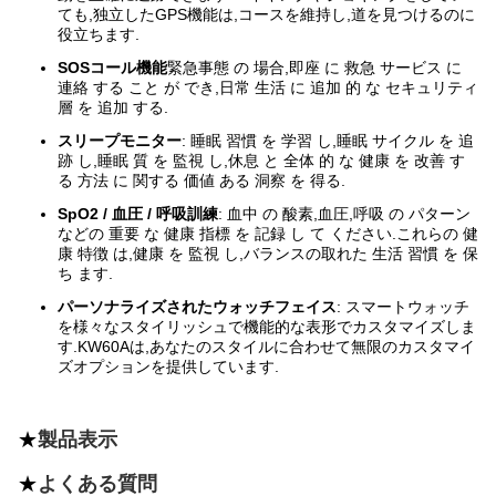
ても,独立したGPS機能は,コースを維持し,道を見つけるのに
役立ちます.
SOSコール機能
緊急事態 の 場合,即座 に 救急 サービス に
連絡 する こと が でき,日常 生活 に 追加 的 な セキュリティ
層 を 追加 する.
スリープモニター
: 睡眠 習慣 を 学習 し,睡眠 サイクル を 追
跡 し,睡眠 質 を 監視 し,休息 と 全体 的 な 健康 を 改善 す
る 方法 に 関する 価値 ある 洞察 を 得る.
SpO2 / 血圧 / 呼吸訓練
: 血中 の 酸素,血圧,呼吸 の パターン
などの 重要 な 健康 指標 を 記録 し て ください.これらの 健
康 特徴 は,健康 を 監視 し,バランスの取れた 生活 習慣 を 保
ち ます.
パーソナライズされたウォッチフェイス
: スマートウォッチ
を様々なスタイリッシュで機能的な表形でカスタマイズしま
す.KW60Aは,あなたのスタイルに合わせて無限のカスタマイ
ズオプションを提供しています.
★
製品表示
★
よくある質問