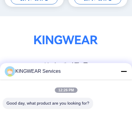
ソーシャル メディア
KINGWEAR Services
迅速な連絡
12:26 PM
テレ
Good day, what product are you looking for?
86-0755-2357-6886
メール
services@king-world.cn