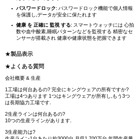
パスワードロック
: パスワードロック機能で個人情報
を保護し,データが安全に保たれます
健康 を 正確に 監視 する
: スマートウォッチには 心拍
数や血中酸素,睡眠パターンなどを監視する 精密なセ
ンサーが搭載され 健康や健康状態を把握できます
★
製品表示
★
よくある質問
会社概要 & 生産
1工場は何台あるの? 完全にキングウェアの所有ですか?
工場は4つあります 1つはキングウェアが所有し,もう3つ
は長期協力工場です.
2生産ラインは何台あるの?
10つの生産ラインがあります.
3生産能力は?
生産ライン1台あたり約3000台,月収1,700万台,年間生産量