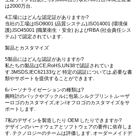
は2000万台.
4工場にはどんな認定証がありますか?
当社の工場はISO9001 (品質システム),ISO14001 (環境保
護),ISO45001 (職業衛生・安全) およびRBA (社会責任シス
テム) で認定されています.
製品とカスタマイズ
5製品にはどんな認証がありますか?
私たちの製品はCE,RoHS,UN38で認証されていま
す.3MSDS,IEC62133など 特定の認証については,必要な書
類やサポートを提供することができます.
6パーソナライゼーションの種類は?
腕時計のバックやブックルに包装,シルクプリント,レーザ
ーロゴのカスタマイズ,オン/オフロゴのカスタマイズをサ
ポートします.
7私のデザインを製造したり OEM したりできますか?
デザインのハードウェアとソフトウェアの要件に依存しま
す. テクノロジーのチームは評価します. オーダーメイドデ