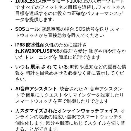
100以上のスポーツモード
100以上のスポーツモード
で すべてのフィットネス目標を追跡し,フィットネス
目標を達成するのに役立つ正確なパフォーマンスデ
ータを提供します.
SOSコール
: 緊急事態の場合,SOS信号を送り スマー
トウォッチから直接急救を呼んでください
IP68 防水性
耐久性のために設計さ
れ,
KW200PLUS
IP68の認証を受け 泳ぎや雨や汗をか
いたトレーニングを 簡単に処理できます
いつも 展示 さ れ て いる
: 時刻や通知などの重要な情
報を 時計を目覚めさせる必要なく常に表示してくだ
さい.
AI音声アシスタント
: 統合された AI 音声アシスタン
トで 簡単にリクエストやリマインダーを設定したり
スマートウォッチを声で制御したりできます
カスタマイズされたオンラインウォッチフェイス
: オ
ンラインの表紙の幅広い選択でスマートウォッチを
個性化します. 気分や服装に応じてスタイルを切り替
えることができます.