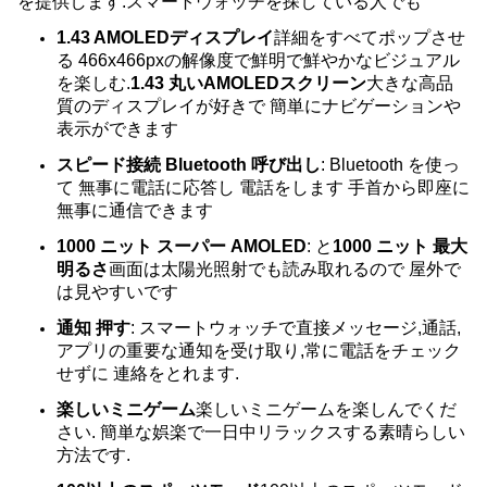
を提供します.スマートウォッチを探している人でも
1.43 AMOLEDディスプレイ
詳細をすべてポップさせ
る 466x466pxの解像度で鮮明で鮮やかなビジュアル
を楽しむ.
1.43 丸いAMOLEDスクリーン
大きな高品
質のディスプレイが好きで 簡単にナビゲーションや
表示ができます
スピード接続 Bluetooth 呼び出し
: Bluetooth を使っ
て 無事に電話に応答し 電話をします 手首から即座に
無事に通信できます
1000 ニット スーパー AMOLED
: と
1000 ニット 最大
明るさ
画面は太陽光照射でも読み取れるので 屋外で
は見やすいです
通知 押す
: スマートウォッチで直接メッセージ,通話,
アプリの重要な通知を受け取り,常に電話をチェック
せずに 連絡をとれます.
楽しいミニゲーム
楽しいミニゲームを楽しんでくだ
さい. 簡単な娯楽で一日中リラックスする素晴らしい
方法です.