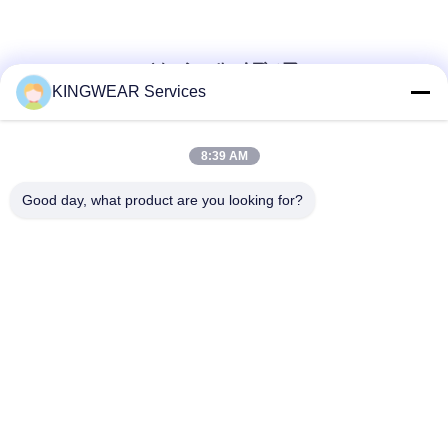
ソーシャル メディア
KINGWEAR Services
迅速な連絡
8:39 AM
テレ
Good day, what product are you looking for?
86-0755-2357-6886
メール
services@king-world.cn
住所
41階,Aビル,長華デジタルイノベーションセンター,ミンタン
道路328号,深?? 北鉄駅コミュニティ,明志通り,深?? 市長華
区