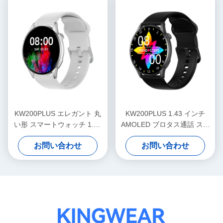
KW200PLUS エレガント 丸
KW200PLUS 1.43 インチ
い形 スマートウォッチ 1.43
AMOLED ブロタス通話 スマ
インチ 健康モニタリング ス
ートウォッチ IP68 防水
お問い合わせ
お問い合わせ
マートウォッチ