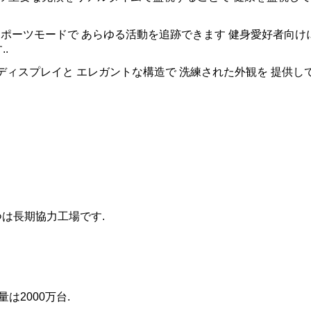
上のスポーツモードで あらゆる活動を追跡できます 健身愛好者向
.
いディスプレイと エレガントな構造で 洗練された外観を 提供
つは長期協力工場です.
量は2000万台.