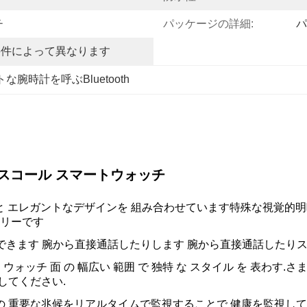
チ
パッケージの詳細:
パ
要件によって異なります
な腕時計を呼ぶBluetooth
トゥースコール スマートウォッチ
と エレガントなデザインを 組み合わせています特殊な視覚的
リーです
きます 腕から直接通話したりします 腕から直接通話したりス
ウォッチ 面 の 幅広い 範囲 で 独特 な スタイル を 表わす.さ
出してください.
の 重要な兆候をリアルタイムで監視することで 健康を監視してく