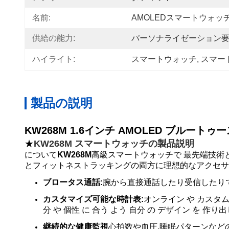
名前:
AMOLEDスマートウォッ
供給の能力:
パーソナライゼーション
ハイライト:
スマートウォッチ
, 
スマート
製品の説明
KW268M 1.6インチ AMOLED ブルー
★
KW268M スマートウォッチの製品説明
について
KW268M
高級スマートウォッチで 最先端技術
とフィットネストラッキングの両方に理想的なアクセサ
ブロータス通話:
腕から直接通話したり受信したりで
カスタマイズ可能な時計表:
オンライン や カスタム 
分 や 個性 に 合う よう 自分 の デザイン を 作り
継続的な健康監視
心拍数や血圧,睡眠パターンなど