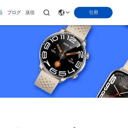
引用
品
ブログ
送信