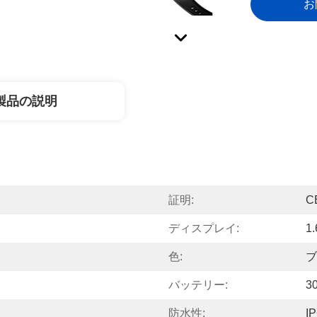
お
製品の説明
証明:
C
ディスプレイ:
1
色:
ブ
バッテリー:
3
防水性:
I