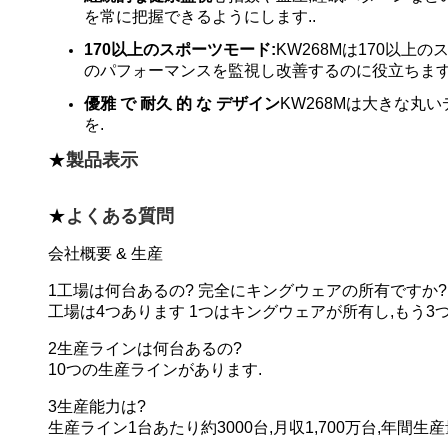
を常に把握できるようにします..
170以上のスポーツモード:
KW268Mは170以
のパフォーマンスを監視し改善するのに役立ちます.
優雅 で 耐久 的 な デザイン
KW268Mは大きな丸
を.
★
製品表示
★
よくある質問
会社概要 & 生産
1工場は何台あるの? 完全にキングウェアの所有ですか?
工場は4つあります 1つはキングウェアが所有し,もう3
2生産ラインは何台あるの?
10つの生産ラインがあります.
3生産能力は?
生産ライン1台あたり約3000台,月収1,700万台,年間生産