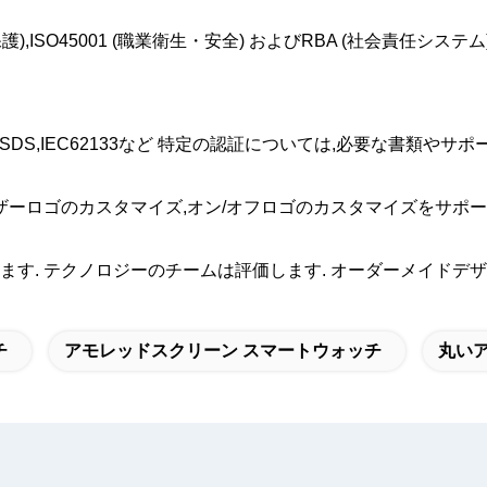
境保護),ISO45001 (職業衛生・安全) およびRBA (社会責任シス
MSDS,IEC62133など 特定の認証については,必要な書類や
ザーロゴのカスタマイズ,オン/オフロゴのカスタマイズをサポー
す. テクノロジーのチームは評価します. オーダーメイドデザ
チ
アモレッドスクリーン スマートウォッチ
丸い