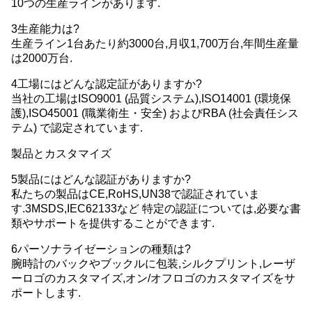
10つの生産ラインがあります.
3生産能力は?
生産ライン1台あたり約3000台,月収1,700万台,年間生産量
は2000万台.
4工場にはどんな認定証がありますか?
当社の工場はISO9001 (品質システム),ISO14001 (環境保
護),ISO45001 (職業衛生・安全) およびRBA (社会責任シス
テム) で認定されています.
製品とカスタマイズ
5製品にはどんな認証がありますか?
私たちの製品はCE,RoHS,UN38で認証されていま
す.3MSDS,IEC62133など 特定の認証については,必要な書
類やサポートを提供することができます.
6パーソナライゼーションの種類は?
腕時計のバックやブックルに包装,シルクプリント,レーザ
ーロゴのカスタマイズ,オン/オフロゴのカスタマイズをサ
ポートします.