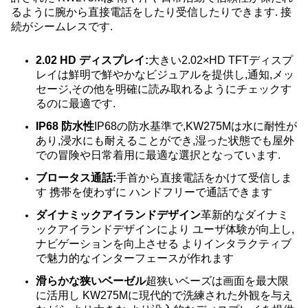
るように腕から直接電話をしたり受信したりできます. 接
続がシームレスです.
2.02 HD ディスプレイ:
大きい2.02×HD TFTディスプ
レイは鮮明で鮮やかなビジュアルを提供し,通知,メッ
セージ,その他を明確に読み取れるようにチェックす
るのに最適です.
IP68 防水性
IP68の防水基準で,KW275Mは水に耐性が
あり,浸水にも耐えることができ,湿った状態でも屋外
での冒険や日常着用に最適な選択となっています.
ブロータス通話:
手首から直接電話をかけて受信しま
す 携帯を使わずに ハンドフリーで通話できます
ダイナミックアイランドデザイン
革新的なダイナミ
ックアイランドデザインにより ユーザ体験が向上し,
ナビゲーションを向上させる よりインタラクティブ
で魅力的なインターフェースが作れます
滑らかな狭いベーゼル
超狭いベーズは画面を最大限
に活用し KW275Mに現代的で洗練された外観を与え