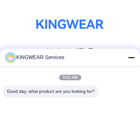
ソーシャル メディア
KINGWEAR Services
迅速な連絡
5:21 AM
テレ
Good day, what product are you looking for?
86-0755-2357-6886
メール
services@king-world.cn
住所