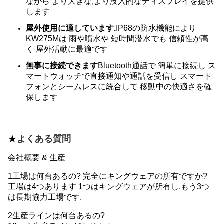
ながら より大きな,より没入的なディスプレイを提供
します
屋外使用に適しています.
IP68の防水機能により
KW275Mは 雨や噴水や 短時間潜水でも 信頼性が高
く 屋外活動に最適です
無事に接続できます
Bluetooth通話で 簡単に接続し ス
マートウォッチで直接通知や通話を受信し スマート
フォンとシームレスに統合して 移動中の快適さを確
保します
★
よくある質問
会社概要 & 生産
1工場は何台あるの? 完全にキングウェアの所有ですか?
工場は4つあります 1つはキングウェアが所有し,もう3つ
は長期協力工場です.
2生産ラインは何台あるの?