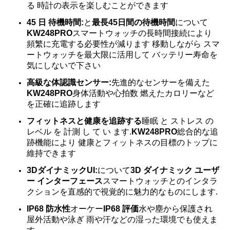
る 時計の表示を楽しむことができます
45 日 待機時間:
と
最長45日間の待機時間
について
KW248PRO
スマートウォッチの長時間接続により
頻繁に充電する必要性が減ります 移動しながら スマ
ートウォッチを最大限に活用して バッテリー寿命を
気にしないで下さい
高級な体認識センサー:
先進的なセンサーを備えた
KW248PRO
身体活動や心拍数 燃えたカロリーなど
を正確に追跡します
フィットネスと健康を追跡する
睡眠 と ストレス の
レベル を 計測 し て い ます.
KW248PRO
総合的な追
跡機能により 健康とフィットネスの目標のトップに
維持できます
3DダイナミックUI:
について
3D ダイナミック ユーザ
ー インターフェース
スマートウォッチとのインタラ
クションを直感的で視覚的に魅力的なものにします.
IP68 防水性
オーケー
IP68 評価
水や塵から保護され
屋外活動や泳ぎ 雨や汗などの湿った環境でも使えま