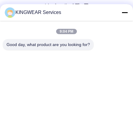
ソーシャル メディア
KINGWEAR Services
迅速な連絡
9:04 PM
テレ
Good day, what product are you looking for?
86-0755-2357-6886
メール
services@king-world.cn
住所
41階,Aビル,長華デジタルイノベーションセンター,ミンタン
道路328号,深?? 北鉄駅コミュニティ,明志通り,深?? 市長華
区
プライバシーポリシー規約
|
地図
中国の良質 新しいスマートウォッチ 2025 メーカー。Copyright©