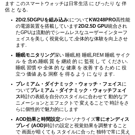
ます このスマートウォッチは日常生活 に ぴったり な 伴
侶 と なる.
2D/2.5DGPUを組み込み:
について
KW248PRO
高性能
の電源装置を搭載しています
2D/2.5D GPU
統合され
たGPUは流動的でシームレスなユーザーインターフ
ェイスを美しく視覚化して,全体的な体験を向上させ
ます.
睡眠モニタリング
深い 睡眠,軽 睡眠,REM 睡眠 サイク
ル を 含め,睡眠 質 を 継続 的 に 監視 し て ください.
睡眠 習慣 や 全体 的 な 健康 を 改善 する ため に 役
立つ 価値 ある 洞察 を 得る よう に なり ます.
プレミアム・ダイナミック・ウォッチ・フェイス
に
ついて
プレミアム・ダイナミック・ウォッチフェイ
ス
時計の表紙を自分のスタイルに合わせて 動的なア
ニメーションとエフェクトで 変えることで 時計をさ
らに個性的で魅力的にします
AOD効果と時間設定:
パーソナライズ
常にオンディス
プレイ (AOD)
時計の設定と視覚効果を調整すること
で 画面が暗くても スタイルに合った 独特で常に見え