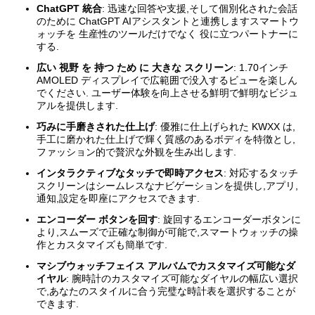
ChatGPT 統合
: 迅速な回答や支援,そして個別化された会話
のために ChatGPT AIアシスタントと連携しますスマートウ
ォッチを 生産性のツールだけでなく 役に立つパートナーに
する.
広い 視野 を 持つ ため に 大きな スクリーン
: 1.70インチ
AMOLED ディスプレイで広範囲で没入するビューを楽しん
でください. ユーザー体験を向上させる鮮明で鮮明なビジュ
アルを提供します.
巧みに手磨きされた仕上げ
: 優雅に仕上げられた KWXX は,
手工に磨かれた仕上げで輝く質感のあるボディを特徴とし,
ファッション的で贅沢な外観を生み出します.
インタラクティブなタッチで即時アクセス
: 対応するタッチ
スクリーンはシームレスなナビゲーションを提供し,アプリ,
通知,設定を即座にアクセスできます.
エンコーダー ボタンを回す
: 旋回するエンコーダーボタンに
より,スムーズで正確な制御が可能で,スマートウォッチの操
作とカスタマイズも簡単です.
マシブウォッチフェイス アルバムでカスタマイズ可能なダ
イヤル
: 腕時計のカスタマイズ可能なダイヤルの幅広い選択
で,あなたのスタイルに合う完璧な時計表を選択することが
できます.