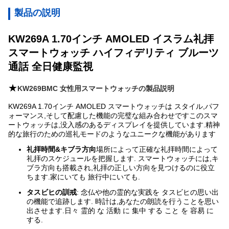
製品の説明
KW269A 1.70インチ AMOLED イスラム礼拝
スマートウォッチ ハイフィデリティ ブルーツ
通話 全日健康監視
★
KW269BMC 女性用スマートウォッチの製品説明
KW269A 1.70インチ AMOLED スマートウォッチは スタイル,パフ
ォーマンス,そして配慮した機能の完璧な組み合わせですこのスマ
ートウォッチは,没入感のあるディスプレイを提供しています.精神
的な旅行のための巡礼モードのようなユニークな機能があります
礼拝時間&キブラ方向
場所によって正確な礼拝時間によって
礼拝のスケジュールを把握します. スマートウォッチには,キ
ブラ方向も搭載され,礼拝の正しい方向を見つけるのに役立
ちます.家にいても 旅行中にいても.
タスビヒの訓戒
: 念仏や他の霊的な実践を タスビヒの思い出
の機能で追跡します. 時計は,あなたの朗読を行うことを思い
出させます.日々 霊的 な 活動 に 集中 する こと を 容易 に
する.