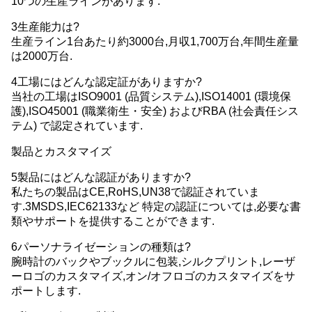
10つの生産ラインがあります.
3生産能力は?
生産ライン1台あたり約3000台,月収1,700万台,年間生産量
は2000万台.
4工場にはどんな認定証がありますか?
当社の工場はISO9001 (品質システム),ISO14001 (環境保
護),ISO45001 (職業衛生・安全) およびRBA (社会責任シス
テム) で認定されています.
製品とカスタマイズ
5製品にはどんな認証がありますか?
私たちの製品はCE,RoHS,UN38で認証されていま
す.3MSDS,IEC62133など 特定の認証については,必要な書
類やサポートを提供することができます.
6パーソナライゼーションの種類は?
腕時計のバックやブックルに包装,シルクプリント,レーザ
ーロゴのカスタマイズ,オン/オフロゴのカスタマイズをサ
ポートします.