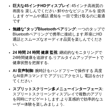
巨大な45インチHDディスプレイ
: 45インチ高画質の
画面を 楽しんでください 鮮やかなビジュアルを 提供
します ゲームや通話 通知を 一目で受け取るのに最適
です
無縫な"タップBluetoothペアリング
: 一つのタップで
Bluetoothペアリングで携帯に接続します.即座にHD
通話とスムーズなオーディオ品質を楽しんでくださ
い.
24 時間 24 時間 健康 監視
: 継続的なモニタリングで
24時間健康を追跡する.リアルタイムアップデートで
健康状態を把握する.
AI 音声制御
: 腕時計をハンドフリーで操作する 高度
なAI音声コマンドで アプリにアクセスし 電話をかけ
てください
スプリットスクリーン多メニューインターフェース
:
スプリートスクリーンディスプレイで複数のアプリ
を同時にナビゲートします.より直感的で効率的なユ
ーザー体験を楽しみましょう.