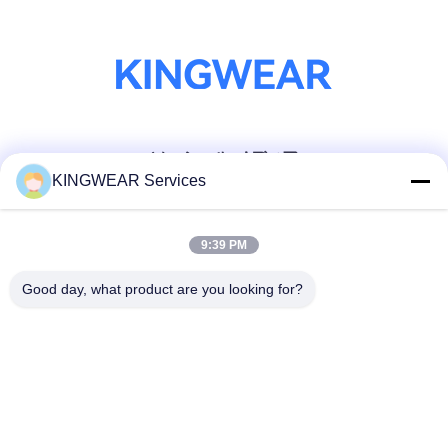
ソーシャル メディア
KINGWEAR Services
迅速な連絡
9:39 PM
テレ
Good day, what product are you looking for?
86-0755-2357-6886
メール
services@king-world.cn
住所
41階,Aビル,長華デジタルイノベーションセンター,ミンタン