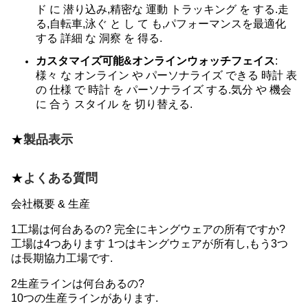
ド に 潜り込み,精密な 運動 トラッキング を する.走
る,自転車,泳ぐ と し て も,パフォーマンスを最適化
する 詳細 な 洞察 を 得る.
カスタマイズ可能&オンラインウォッチフェイス
:
様々 な オンライン や パーソナライズ できる 時計 表
の 仕様 で 時計 を パーソナライズ する.気分 や 機会
に 合う スタイル を 切り替える.
★
製品表示
★
よくある質問
会社概要 & 生産
1工場は何台あるの? 完全にキングウェアの所有ですか?
工場は4つあります 1つはキングウェアが所有し,もう3つ
は長期協力工場です.
2生産ラインは何台あるの?
10つの生産ラインがあります.