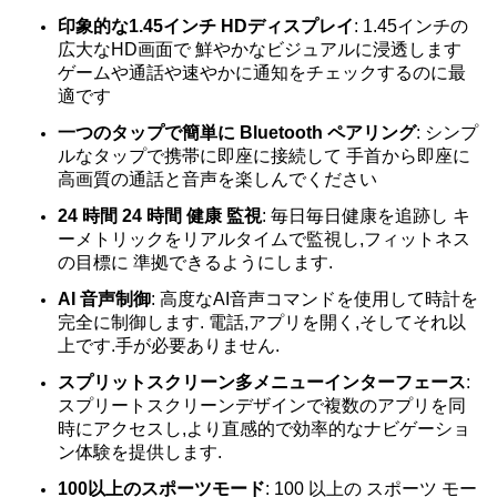
印象的な1.45インチ HDディスプレイ
: 1.45インチの
広大なHD画面で 鮮やかなビジュアルに浸透します
ゲームや通話や速やかに通知をチェックするのに最
適です
一つのタップで簡単に Bluetooth ペアリング
: シンプ
ルなタップで携帯に即座に接続して 手首から即座に
高画質の通話と音声を楽しんでください
24 時間 24 時間 健康 監視
: 毎日毎日健康を追跡し キ
ーメトリックをリアルタイムで監視し,フィットネス
の目標に 準拠できるようにします.
AI 音声制御
: 高度なAI音声コマンドを使用して時計を
完全に制御します. 電話,アプリを開く,そしてそれ以
上です.手が必要ありません.
スプリットスクリーン多メニューインターフェース
:
スプリートスクリーンデザインで複数のアプリを同
時にアクセスし,より直感的で効率的なナビゲーショ
ン体験を提供します.
100以上のスポーツモード
: 100 以上の スポーツ モー