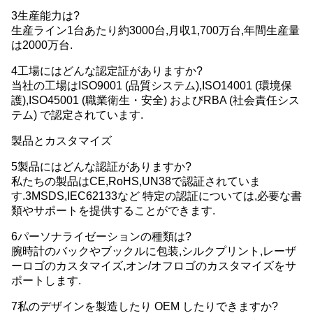
3生産能力は?
生産ライン1台あたり約3000台,月収1,700万台,年間生産量
は2000万台.
4工場にはどんな認定証がありますか?
当社の工場はISO9001 (品質システム),ISO14001 (環境保
護),ISO45001 (職業衛生・安全) およびRBA (社会責任シス
テム) で認定されています.
製品とカスタマイズ
5製品にはどんな認証がありますか?
私たちの製品はCE,RoHS,UN38で認証されていま
す.3MSDS,IEC62133など 特定の認証については,必要な書
類やサポートを提供することができます.
6パーソナライゼーションの種類は?
腕時計のバックやブックルに包装,シルクプリント,レーザ
ーロゴのカスタマイズ,オン/オフロゴのカスタマイズをサ
ポートします.
7私のデザインを製造したり OEM したりできますか?