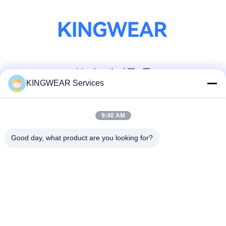
ソーシャル メディア
KINGWEAR Services
迅速な連絡
9:40 AM
テレ
Good day, what product are you looking for?
86-0755-2357-6886
メール
services@king-world.cn
住所
41階,Aビル,長華デジタルイノベーションセンター,ミンタン