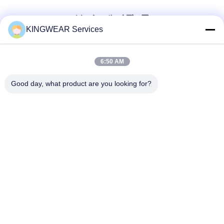
ソーシャル メディア
KINGWEAR Services
迅速な連絡
6:50 AM
テレ
Good day, what product are you looking for?
86-0755-2357-6886
メール
services@king-world.cn
住所
41階,Aビル,長華デジタルイノベーションセンター,ミンタン
道路328号,深?? 北鉄駅コミュニティ,明志通り,深?? 市長華
区
プライバシーポリシー規約
|
地図