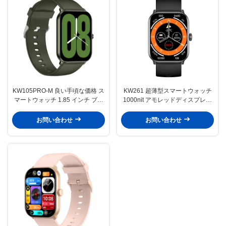
KW105PRO-M 良い手頃な価格 ス
KW261 超薄型スマートウォッチ
マートウォッチ 1.85 インチ ブル
1000nit アモレッドディスプレイ
ーツ通話とアモールドディスプレ
Bluetooth 通信付きスマートウォ
イ スマートウォッチ
ッチ
お問い合わせ
お問い合わせ