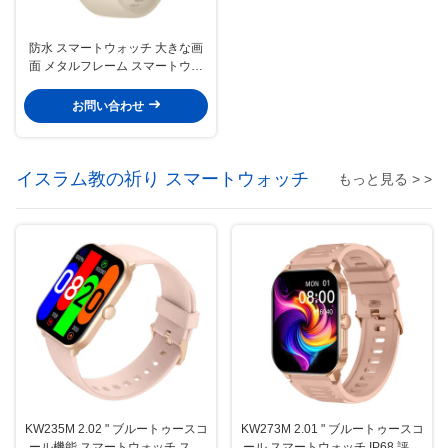
防水 スマートウォッチ 大きな画
面 メタルフレーム スマートウォ
ッチ 衛星定位装置の大きなディス
プレイ
お問い合わせ
イスラム教の祈り スマートウォッチ
もっと見る > >
KW235M 2.02 " ブルートゥースコ
KW273M 2.01 " ブルートゥースコ
ール機能 スマートウォッチ スマ
ール スマートウォッチ IP68 評価