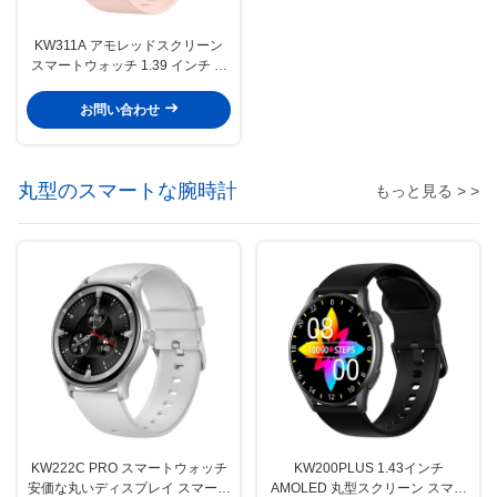
KW311A アモレッドスクリーン
スマートウォッチ 1.39 インチ ス
クウェア型 スマートウォッチ 防
水
お問い合わせ
丸型のスマートな腕時計
もっと見る > >
KW222C PRO スマートウォッチ
KW200PLUS 1.43インチ
安価な丸いディスプレイ スマート
AMOLED 丸型スクリーン スマー