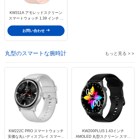
KW311A アモレッドスクリーン
スマートウォッチ 1.39 インチ ス
クウェア型 スマートウォッチ 防
水
お問い合わせ
丸型のスマートな腕時計
もっと見る > >
KW222C PRO スマートウォッチ
KW200PLUS 1.43インチ
安価な丸いディスプレイ スマート
AMOLED 丸型スクリーン スマー