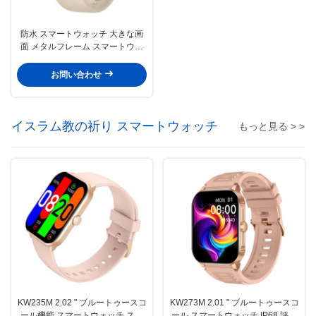
防水 スマートウォッチ 大きな画
面 メタルフレーム スマートウォ
ッチ 衛星定位装置の大きなディス
プレイ
お問い合わせ
イスラム教の祈り スマートウォッチ
もっと見る > >
KW235M 2.02 " ブルートゥースコ
KW273M 2.01 " ブルートゥースコ
ール機能 スマートウォッチ スマ
ール スマートウォッチ IP68 評価