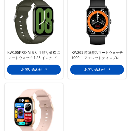
KW105PRO-M 良い手頃な価格 ス
KW261 超薄型スマートウォッチ
マートウォッチ 1.85 インチ ブル
1000nit アモレッドディスプレイ
ーツ通話とアモールドディスプレ
Bluetooth 通信付きスマートウォ
イ スマートウォッチ
ッチ
お問い合わせ
お問い合わせ